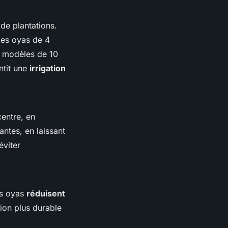
 de plantations.
 Les oyas de 4
ds modèles de 10
antit une
irrigation
centre, en
antes, en laissant
éviter
es oyas
réduisent
ution plus durable