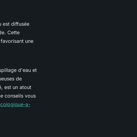
u est diffusée
de. Cette
 favorisant une
spillage d'eau et
tueuses de
, est un atout
de conseils vous
-ecologique-a-