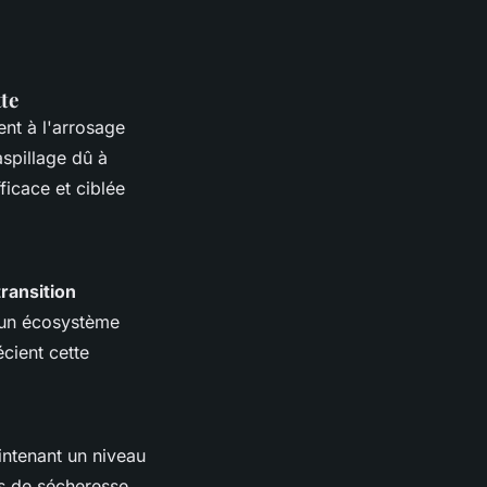
tte
ent à l'arrosage
aspillage dû à
ficace et ciblée
transition
nt un écosystème
cient cette
intenant un niveau
es de sécheresse