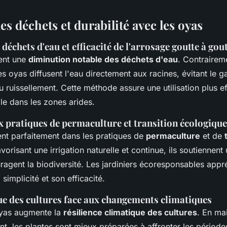
s déchets et durabilité avec les oyas
échets d'eau et efficacité de l'arrosage goutte à gou
ent une
diminution notable des déchets d'eau
. Contrairem
es oyas diffusent l'eau directement aux racines, évitant le g
u ruissellement. Cette méthode assure une utilisation plus ef
lle dans les zones arides.
x pratiques de permaculture et transition écologique
ent parfaitement dans les pratiques de
permaculture
et de
avorisant une irrigation naturelle et continue, ils soutienne
uragent la biodiversité. Les jardiniers écoresponsables appré
simplicité et son efficacité.
ue des cultures face aux changements climatiques
 oyas augmente la
résilience climatique des cultures
. En ma
nt, les plantes sont mieux préparées à affronter les périod