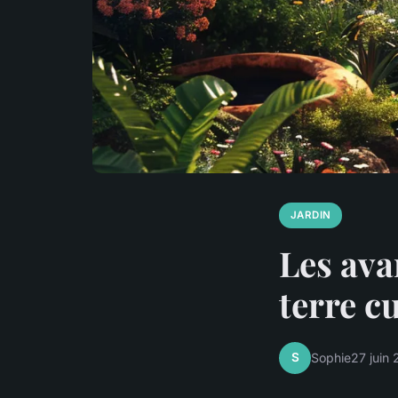
JARDIN
Les ava
terre cu
S
Sophie
27 juin