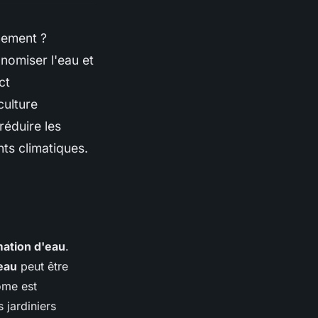
nement ?
nomiser l'eau et
ct
culture
réduire les
ts climatiques.
mation d'eau
.
eau
peut être
ome est
 jardiniers