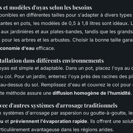
es et modèles d'oyas selon les besoins
onibles en différentes tailles pour s'adapter à divers types
lantes en pots, les modèles de 0,5 à 1,8 litres sont idéaux.
t aux jardinières et aux plates-bandes, tandis que les gran
ts pour les arbres et les arbustes. Choisir la bonne taille gar
conomie d'eau
efficace.
tallation dans différents environnements
 oyas est simple et adaptable. Dans un pot, placez l'oya au 
au col. Pour un jardin, enterrez l'oya près des racines des pl
 au-dessus du sol. Remplissez d'eau et couvrez le col pour 
ette méthode assure une
diffusion homogène de l'humidité
.
ec d'autres systèmes d'arrosage traditionnels
x systèmes d'arrosage par aspersion ou goutte-à-goutte, l
au
et
préviennent l'évaporation rapide
. Ils offrent une sol
rticulièrement avantageuse dans les régions arides.