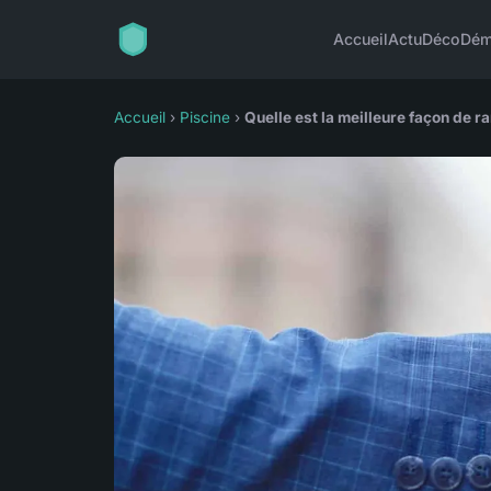
Accueil
Actu
Déco
Dém
Accueil
›
Piscine
›
Quelle est la meilleure façon de r