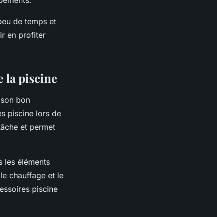
peu de temps et
r en profiter
 la piscine
t son bon
s piscine
lors de
 tâche et permet
us les éléments
le chauffage et le
essoires piscine