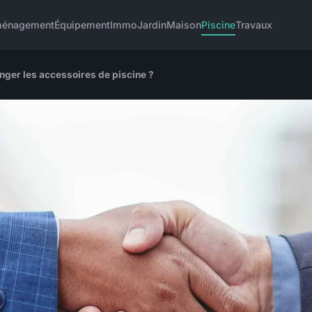
énagement
Équipement
Immo
Jardin
Maison
Piscine
Travaux
anger les accessoires de piscine ?