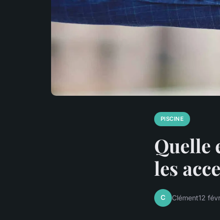
PISCINE
Quelle 
les acc
C
Clément
12 fév