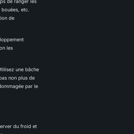
emps de ranger les
 bouées, etc.
tion de
veloppement
on les
Utilisez une
bâche
 pas non plus de
 endommagée par le
erver du froid et