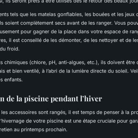
i, ils seront prêts à être utilisés dès le retour des beaux jou
nts tels que les
matelas
gonflables, les bouées et les jeux 
ls soient complètement secs avant de les ranger. Vous pou
neusement pour gagner de la place dans votre espace de ran
tres, il est conseillé de les démonter, de les nettoyer et de l
i du froid.
s chimiques (chlore, pH, anti-algues, etc.), ils doivent êtr
is et bien ventilé, à l’abri de la lumière directe du soleil. Ve
s enfants.
n de la piscine pendant l’hiver
 les
accessoires
sont rangés, il est temps de penser à la pr
 l’hivernage de votre piscine est une étape cruciale pour gara
ntretien au printemps prochain.