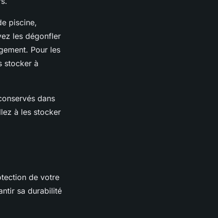
rs.
de piscine,
vez les dégonfler
gement. Pour les
es stocker à
e conservés dans
illez à les stocker
otection de votre
ntir sa durabilité