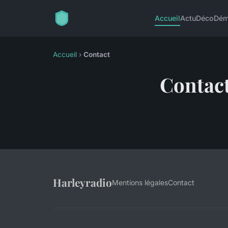
Accueil
Actu
Déco
Dém
Accueil
›
Contact
Contac
Harleyradio
Mentions légales
Contact