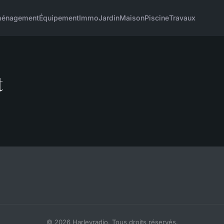
énagement
Équipement
Immo
Jardin
Maison
Piscine
Travaux
t
© 2026 Harleyradio. Tous droits réservés.