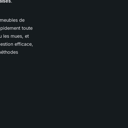
aises
.
s meubles de
apidement toute
ou les mues, et
estion efficace,
 méthodes