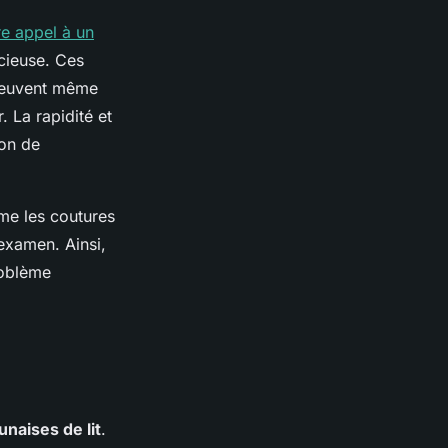
re appel à un
cieuse. Ces
 peuvent même
. La rapidité et
ion de
mme les coutures
'examen. Ainsi,
roblème
unaises de lit
.