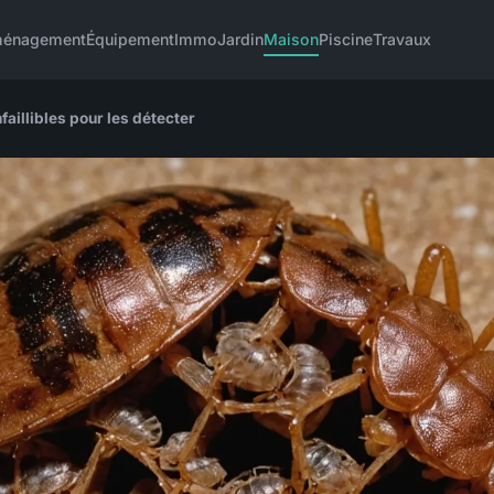
énagement
Équipement
Immo
Jardin
Maison
Piscine
Travaux
faillibles pour les détecter