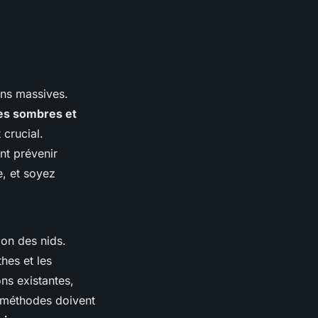
ons massives.
es sombres et
crucial.
nt prévenir
, et soyez
ion des nids.
thes et les
ons existantes,
es méthodes doivent