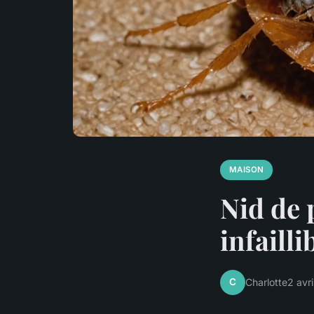
MAISON
Nid de 
infailli
C
Charlotte
2 avr