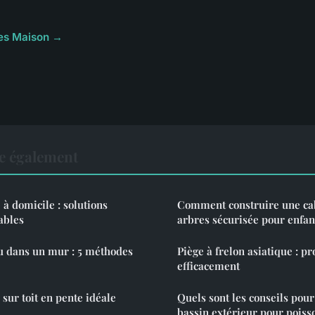
cles Maison →
e également
 domicile : solutions
Comment construire une ca
ables
arbres sécurisée pour enfan
au dans un mur : 5 méthodes
Piège à frelon asiatique : p
efficacement
sur toit en pente idéale
Quels sont les conseils pour
bassin extérieur pour poiss