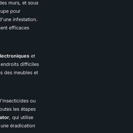
des murs, et sous
loupe pour
'une infestation.
nt efficaces
lectroniques
et
ndroits difficiles
res des meubles et
d'insecticides ou
toutes les étapes
ator
, qui utilise
 une éradication