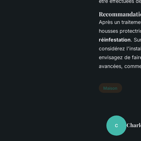
être effectuées d
Recommandation
Après un traitemen
housses protectri
réinfestation
. Su
considérez l'insta
envisagez de fair
avancées, comme 
Maison
Charl
C