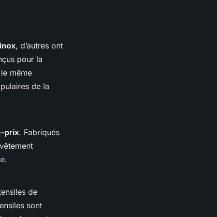
inox
, d’autres ont
nçus pour la
t le même
pulaires de la
é-prix
. Fabriqués
evêtement
ue.
tensiles de
ensiles sont