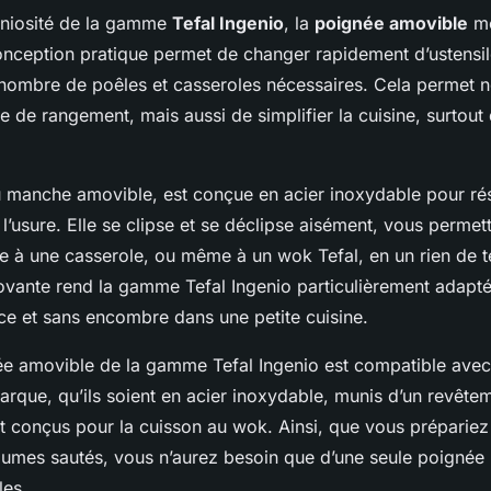
éniosité de la gamme
Tefal Ingenio
, la
poignée amovible
mé
conception pratique permet de changer rapidement d’ustensil
e nombre de poêles et casseroles nécessaires. Cela permet 
e de rangement, mais aussi de simplifier la cuisine, surtout
 manche amovible, est conçue en acier inoxydable pour rés
l’usure. Elle se clipse et se déclipse aisément, vous permett
e à une casserole, ou même à un wok Tefal, en un rien de 
novante rend la gamme Tefal Ingenio particulièrement adapté
ce et sans encombre dans une petite cuisine.
ée amovible de la gamme Tefal Ingenio est compatible avec
arque, qu’ils soient en acier inoxydable, munis d’un revêtem
 conçus pour la cuisson au wok. Ainsi, que vous prépariez 
umes sautés, vous n’aurez besoin que d’une seule poignée 
les.