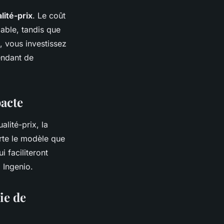
lité-prix
. Le coût
able, tandis que
i, vous investissez
endant de
pacte
alité-prix, la
rte le modèle que
i faciliteront
 Ingenio.
ie de