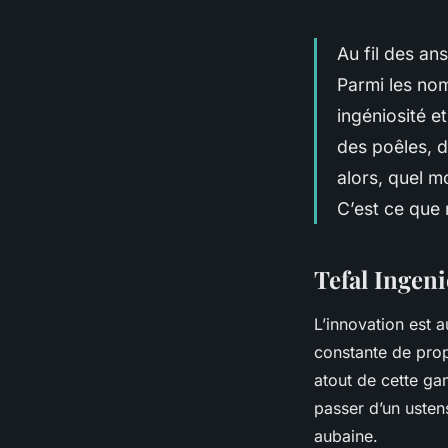
Au fil des an
Parmi les no
ingéniosité e
des poêles, 
alors, quel m
C’est ce que 
Tefal Ingeni
L’innovation est 
constante de propo
atout de cette g
passer d’un ustens
aubaine.