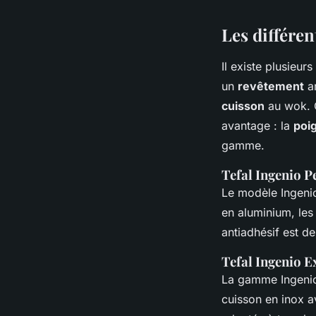
Les différe
Il existe plusieu
un
revêtement
an
cuisson
au wok. C
avantage : la
poi
gamme.
Tefal Ingenio P
Le modèle Ingeni
en aluminium, les
antiadhésif est de
Tefal Ingenio E
La gamme Ingenio 
cuisson en inox a