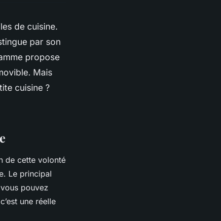
es de cuisine.
stingue par son
e gamme propose
ovible. Mais
ite cuisine ?
ue
on de cette volonté
e. Le principal
, vous pouvez
c’est une réelle