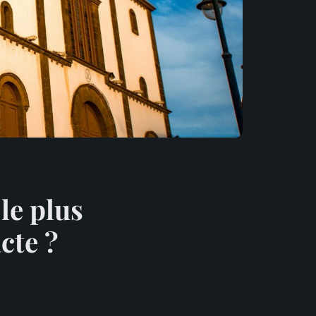
le plus
cte ?