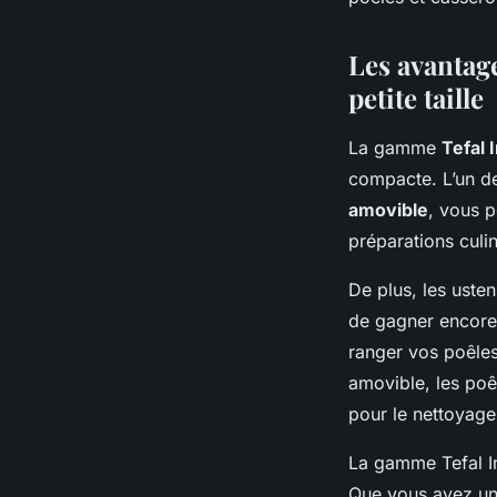
Les avantag
petite taille
La gamme
Tefal 
compacte. L’un de
amovible
, vous p
préparations culi
De plus, les uste
de gagner encore 
ranger vos poêles
amovible, les poêl
pour le nettoyage
La gamme Tefal In
Que vous ayez un 