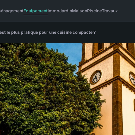
énagement
Équipement
Immo
Jardin
Maison
Piscine
Travaux
est le plus pratique pour une cuisine compacte ?